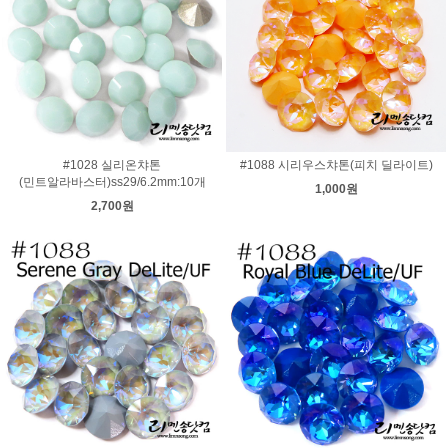
#1028 실리온챠톤
#1088 시리우스챠톤(피치 딜라이트)
(민트알라바스터)ss29/6.2mm:10개
1,000원
2,700원