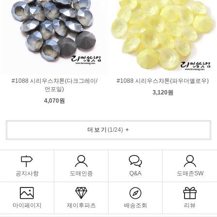
#1088 시리우스챠톤(다크그레이/
#1088 시리우스챠톤(파우더옐로우)
언포일)
3,120원
4,070원
더보기
(
1
/
24
)
+
공지사항
도매인증
Q&A
도매존SW
마이페이지
제이후파츠
배송조회
리뷰