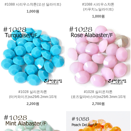
#1088 시리우스챠톤(오션 딜라이트)
#1088 시리우스챠톤
(카푸치노딜라이트)
1,000원
1,000원
#1028 실리온챠톤
#1028 실리온챠톤
(터커와이즈)ss29/6.2mm:10개
(로즈알라바스터)ss29/6.3mm:10개
2,200원
2,700원