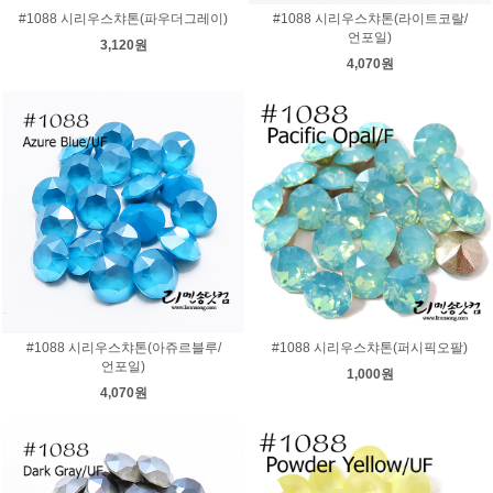
#1088 시리우스챠톤(파우더그레이)
#1088 시리우스챠톤(라이트코랄/
언포일)
3,120원
4,070원
#1088 시리우스챠톤(아쥬르블루/
#1088 시리우스챠톤(퍼시픽오팔)
언포일)
1,000원
4,070원