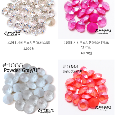
#1088 시리우스챠톤(크리스탈)
#1088 시리우스챠톤(피오니핑크/
언포일)
1,000원
4,070원