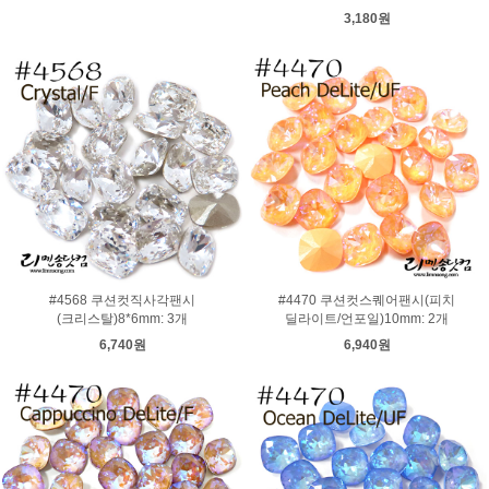
3,180원
#4568 쿠션컷직사각팬시
#4470 쿠션컷스퀘어팬시(피치
(크리스탈)8*6mm: 3개
딜라이트/언포일)10mm: 2개
6,740원
6,940원