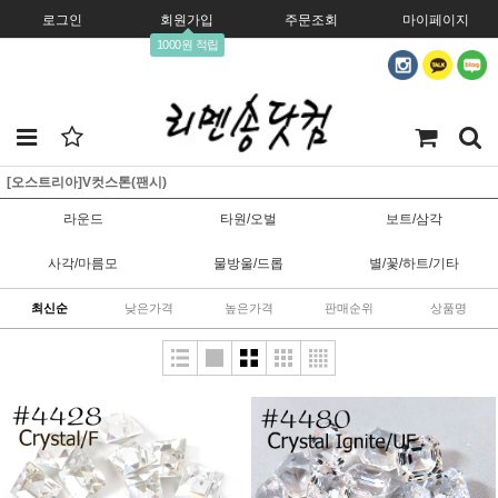
로그인
회원가입
주문조회
마이페이지
1000원 적립
[오스트리아]V컷스톤(팬시)
라운드
타원/오벌
보트/삼각
사각/마름모
물방울/드롭
별/꽃/하트/기타
최신순
낮은가격
높은가격
판매순위
상품명