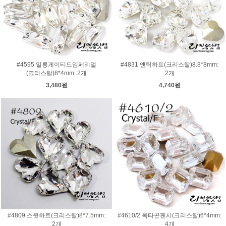
#4595 일롱게이티드임페리얼
#4831 앤틱하트(크리스탈)8.8*8mm:
(크리스탈)8*4mm: 2개
2개
3,480원
4,740원
#4809 스윗하트(크리스탈)8*7.5mm:
#4610/2 옥타곤팬시(크리스탈)6*4mm:
2개
4개