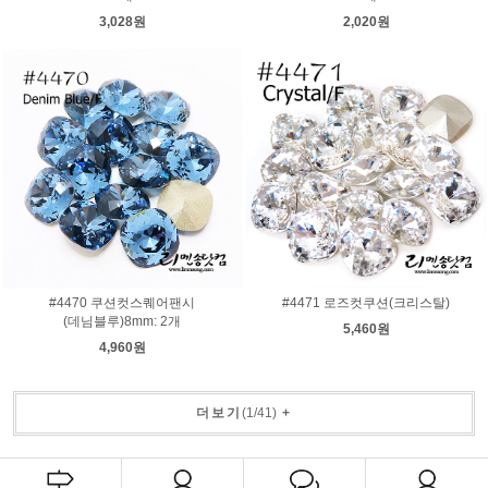
3,028원
2,020원
#4470 쿠션컷스퀘어팬시
#4471 로즈컷쿠션(크리스탈)
(데님블루)8mm: 2개
5,460원
4,960원
더보기
(
1
/
41
)
+