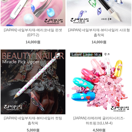
[JAPAN] 네일부자재-에리코네일 핀셋
[JAPAN] 네일부자재-뷰티네일러 샤프형
(EPT-2)
흡착픽
14,000원
14,000원
[JAPAN] 네일부자재-뷰티네일러 컷팅
[JAPAN] 라메라메 글리터시리즈-
흡착픽
하트핑크(LLM-4)
5,000원
4,500원