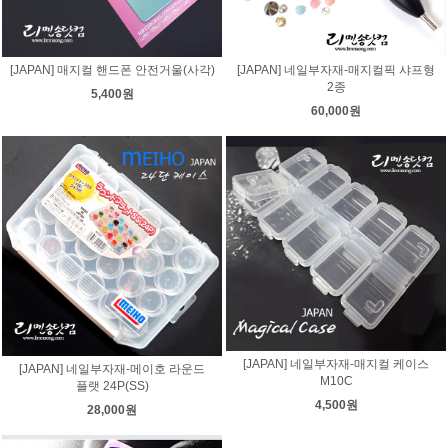
[JAPAN] 매지컬 핸드폰 안전거울(사각)
[JAPAN] 네일부자재-매지컬픽 샤프형
2종
5,400원
60,000원
[JAPAN] 네일부자재-매지컬 케이스
[JAPAN] 네일부자재-메이호 라운드
M10C
플랫 24P(SS)
4,500원
28,000원