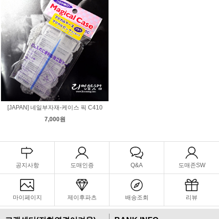
[JAPAN] 네일부자재-케이스 픽 C410
7,000원
공지사항
도매인증
Q&A
도매존SW
마이페이지
제이후파츠
배송조회
리뷰