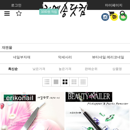
로그인
회원가입
주문조회
마이페이지
1000원 적립
재팬몰
네일부자재
악세사리
뷰티네일.에리코네일
최신순
낮은가격
높은가격
판매순위
상품명