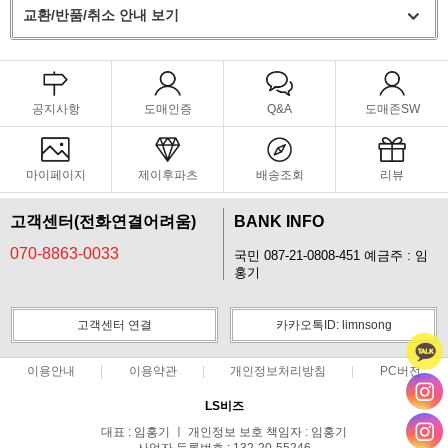
교환/반품/취소 안내 보기
공지사항
도매인증
Q&A
도매존SW
마이페이지
제이후파츠
배송조회
리뷰
고객센터(전화연결어려움)
BANK INFO
070-8863-0033
국민 087-21-0808-451 예금주 : 임
홍기
고객센터 연결
카카오톡ID: limnsong
이용안내
이용약관
개인정보처리방침
PC버전
LS비즈
대표 : 임홍기 ㅣ 개인정보 보호 책임자 : 임홍기
사업자 등록번호 : 132-20-55246