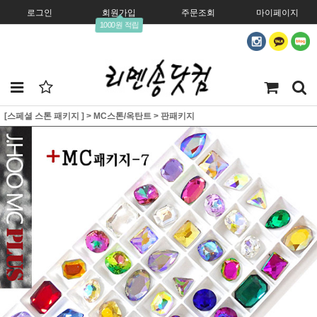
로그인
회원가입
주문조회
마이페이지
1000원 적립
[스페셜 스톤 패키지 ]
>
MC스톤/옥탄트
>
판패키지