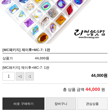
[MC패키지] 제이후+MC-7: 1판
상품가
44,000
원
[MC패키지] 제이후+MC-7: 1판
44,000
원
+1
-1
44,000
총 상품 금액
원
바로 구매하기
장바구니
관심상품