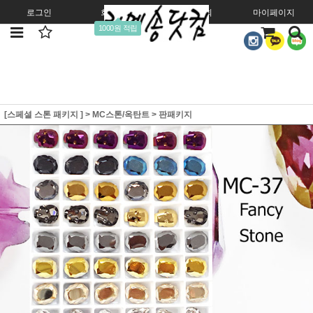
로그인
회원가입
주문조회
마이페이지
1000원 적립
[스페셜 스톤 패키지 ]
>
MC스톤/옥탄트
>
판패키지