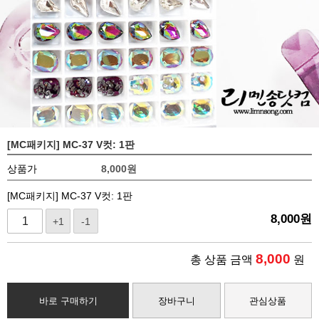
[MC패키지] MC-37 V컷: 1판
상품가
8,000
원
[MC패키지] MC-37 V컷: 1판
8,000
원
+1
-1
8,000
총 상품 금액
원
바로 구매하기
장바구니
관심상품